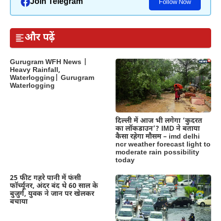
Join Telegram
Follow Now
और पढ़ें
Gurugram WFH News |
Heavy Rainfall,
Waterlogging| Gurugram
Waterlogging
दिल्‍ली में आज भी लगेगा ‘कुदरत
का लॉकडाउन’? IMD ने बताया
कैसा रहेगा मौसम – imd delhi
ncr weather forecast light to
moderate rain possibility
today
25 फीट गहरे पानी में फंसी
फॉर्च्यूनर, अंदर बंद थे 60 साल के
बुजुर्ग, युवक ने जान पर खेलकर
बचाया