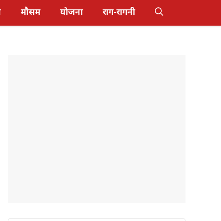
स
मौसम
योजना
राग-रागनी