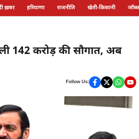
़ी ख़बर
हरियाणा
राजनीति
खेती-किसानी
जॉब्
िली 142 करोड़ की सौगात, अब
Follow Us: