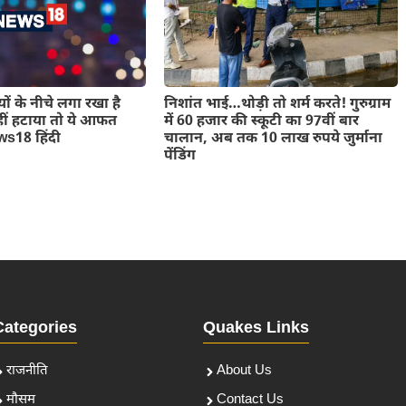
निशांत भाई…थोड़ी तो शर्म करते! गुरुग्राम
ों के नीचे लगा रखा है
में 60 हजार की स्कूटी का 97वीं बार
 नहीं हटाया तो ये आफत
चालान, अब तक 10 लाख रुपये जुर्माना
s18 हिंदी
पेंडिंग
Categories
Quakes Links
राजनीति
About Us
मौसम
Contact Us