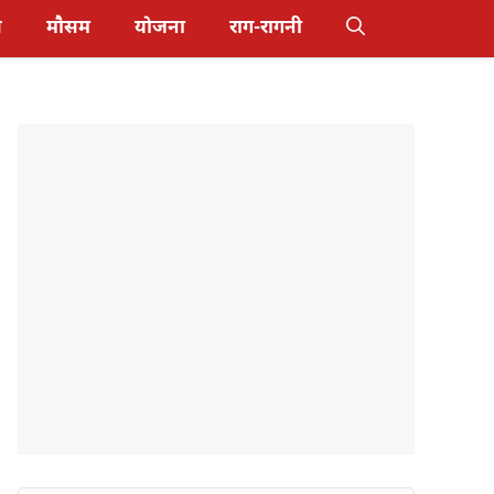
स
मौसम
योजना
राग-रागनी