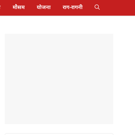
स
मौसम
योजना
राग-रागनी