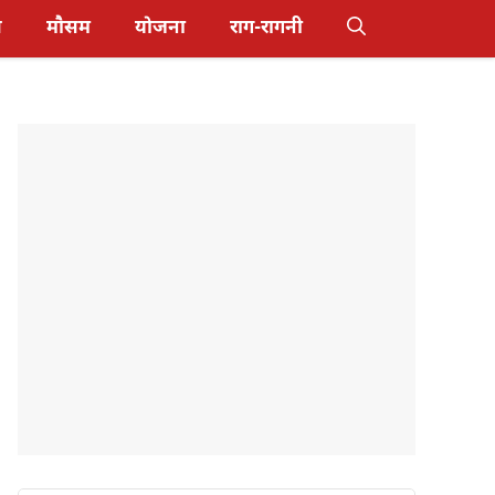
स
मौसम
योजना
राग-रागनी