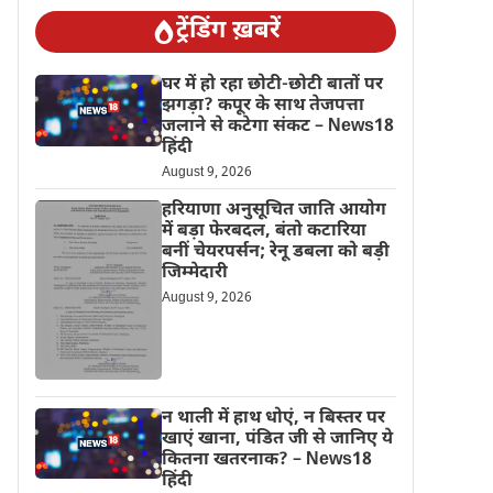
ट्रेंडिंग ख़बरें
घर में हो रहा छोटी-छोटी बातों पर
झगड़ा? कपूर के साथ तेजपत्ता
जलाने से कटेगा संकट – News18
हिंदी
August 9, 2026
हरियाणा अनुसूचित जाति आयोग
में बड़ा फेरबदल, बंतो कटारिया
बनीं चेयरपर्सन; रेनू डबला को बड़ी
जिम्मेदारी
August 9, 2026
न थाली में हाथ धोएं, न बिस्तर पर
खाएं खाना, पंडित जी से जानिए ये
कितना खतरनाक? – News18
हिंदी