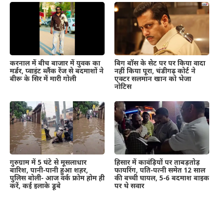
करनाल में बीच बाजार में युवक का
बिग बॉस के सेट पर पर किया वादा
मर्डर, प्वाइंट ब्लैंक रेंज से बदमाशों ने
नहीं किया पूरा, चंडीगढ़ कोर्ट ने
बीरू के सिर में मारी गोली
एक्टर सलमान खान को भेजा
नोटिस
गुरुग्राम में 5 घंटे से मूसलाधार
हिसार में कावंड़ियों पर ताबड़तोड़
बारिश, पानी-पानी हुआ शहर,
फायरिंग, पति-पत्नी समेत 12 साल
पुलिस बोली- आज वर्क फ्रोम होम ही
की बच्ची घायल, 5-6 बदमाश बाइक
करें, कई इलाके डूबे
पर थे सवार