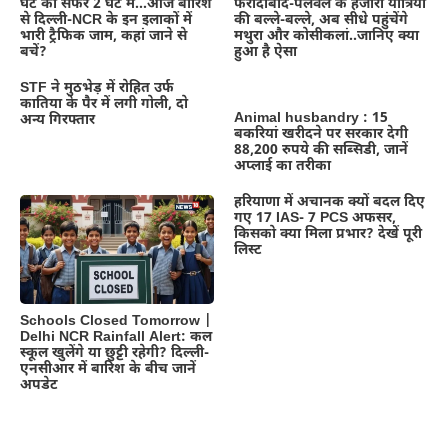
घंटे का सफर 2 घंटे में…आज बारिश
फरीदाबाद-पलवल के हजारों यात्रियों
से दिल्ली-NCR के इन इलाकों में
की बल्ले-बल्ले, अब सीधे पहुंचेंगे
भारी ट्रैफिक जाम, कहां जाने से
मथुरा और कोसीकलां..जानिए क्या
बचें?
हुआ है ऐसा
STF ने मुठभेड़ में रोहित उर्फ
कातिया के पैर में लगी गोली, दो
Animal husbandry : 15
अन्य गिरफ्तार
बकरियां खरीदने पर सरकार देगी
88,200 रुपये की सब्सिडी, जानें
अप्लाई का तरीका
हरियाणा में अचानक क्यों बदल दिए
गए 17 IAS- 7 PCS अफसर,
किसको क्या मिला प्रभार? देखें पूरी
लिस्ट
Schools Closed Tomorrow |
Delhi NCR Rainfall Alert: कल
स्कूल खुलेंगे या छुट्टी रहेगी? दिल्ली-
एनसीआर में बारिश के बीच जानें
अपडेट