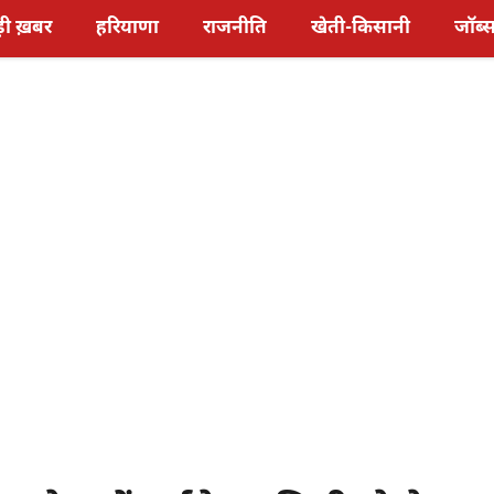
़ी ख़बर
हरियाणा
राजनीति
खेती-किसानी
जॉब्