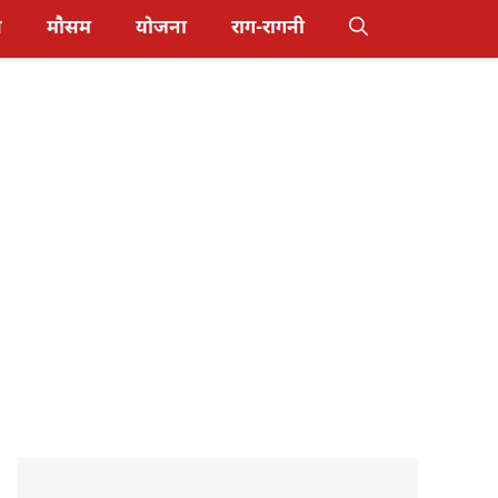
स
मौसम
योजना
राग-रागनी