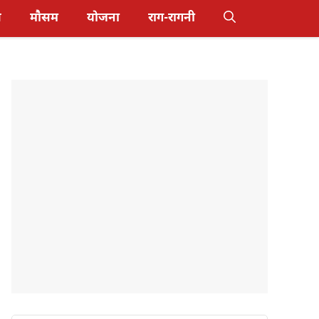
स
मौसम
योजना
राग-रागनी