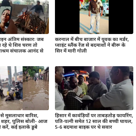
इन अंतिम संस्कारः जब
करनाल में बीच बाजार में युवक का मर्डर,
न रहे थे शिव चरण तो
प्वाइंट ब्लैंक रेंज से बदमाशों ने बीरू के
्धाआश्रम संचालक आनंद से
सिर में मारी गोली
घंटे से मूसलाधार बारिश,
हिसार में कावंड़ियों पर ताबड़तोड़ फायरिंग,
आ शहर, पुलिस बोली- आज
पति-पत्नी समेत 12 साल की बच्ची घायल,
ी करें, कई इलाके डूबे
5-6 बदमाश बाइक पर थे सवार