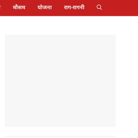
स
मौसम
योजना
राग-रागनी