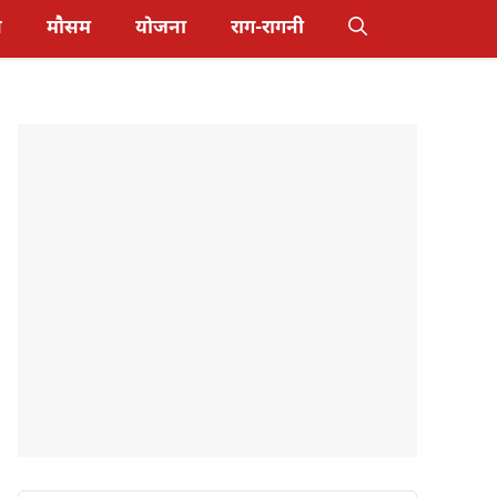
स
मौसम
योजना
राग-रागनी