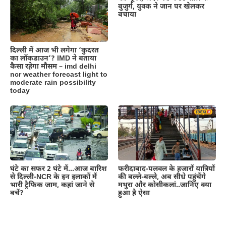
बुजुर्ग, युवक ने जान पर खेलकर
बचाया
दिल्‍ली में आज भी लगेगा ‘कुदरत
का लॉकडाउन’? IMD ने बताया
कैसा रहेगा मौसम – imd delhi
ncr weather forecast light to
moderate rain possibility
today
घंटे का सफर 2 घंटे में…आज बारिश
फरीदाबाद-पलवल के हजारों यात्रियों
से दिल्ली-NCR के इन इलाकों में
की बल्ले-बल्ले, अब सीधे पहुंचेंगे
भारी ट्रैफिक जाम, कहां जाने से
मथुरा और कोसीकलां..जानिए क्या
बचें?
हुआ है ऐसा