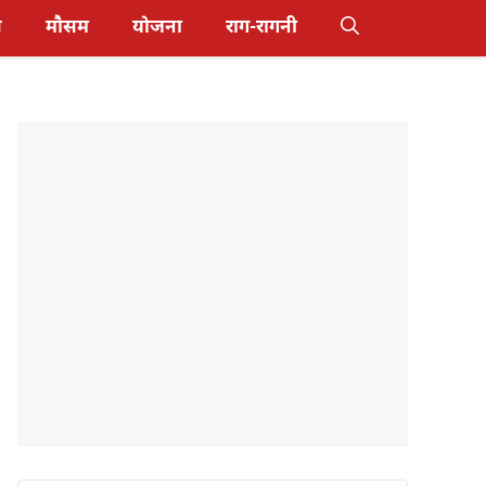
स
मौसम
योजना
राग-रागनी