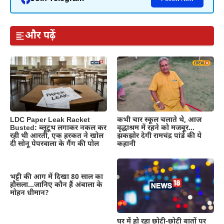
और पढ़ें
LDC Paper Leak Racket
कभी चार स्कूल चलाते थे, आज
Busted: ब्लूटूथ लगाकर नकल कर
वृद्धाश्रम में रहने को मजबूर…
रही थी आरती, एक हरकत ने खोल
झकझोर देगी रामचंद्र पांडे की ये
दी सोनू पेपरवाला के गैंग की पोल
कहानी
भट्टी की आग में दिखा 80 साल का
हौसला…जानिए कौन हैं अंबाला के
मोहन धीमान?
घर में हो रहा छोटी-छोटी बातों पर