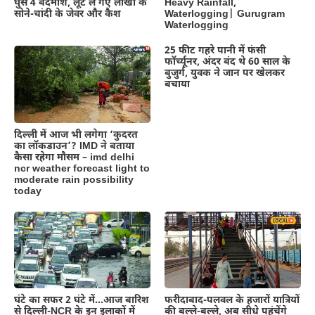
घुसे 4 बदमाश, लूट ले गए लाखों के
Heavy Rainfall,
सोने-चांदी के जेवर और कैश
Waterlogging| Gurugram
Waterlogging
25 फीट गहरे पानी में फंसी
फॉर्च्यूनर, अंदर बंद थे 60 साल के
बुजुर्ग, युवक ने जान पर खेलकर
बचाया
दिल्‍ली में आज भी लगेगा ‘कुदरत
का लॉकडाउन’? IMD ने बताया
कैसा रहेगा मौसम – imd delhi
ncr weather forecast light to
moderate rain possibility
today
घंटे का सफर 2 घंटे में…आज बारिश
फरीदाबाद-पलवल के हजारों यात्रियों
से दिल्ली-NCR के इन इलाकों में
की बल्ले-बल्ले, अब सीधे पहुंचेंगे