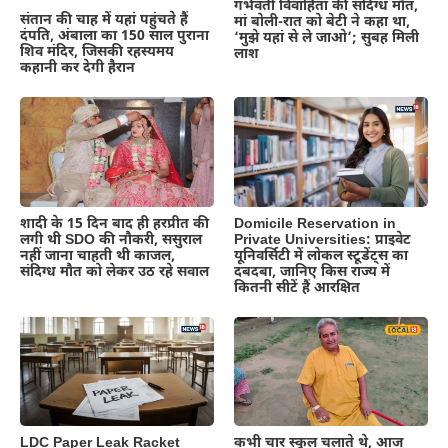
गर्भवती विवाहिता की संदिग्ध मौत,
संतान की चाह में यहां पहुंचते हैं
मां बोली-रात को बेटी ने कहा था,
दंपति, अंबाला का 150 साल पुराना
‘मुझे यहां से ले जाओ’; सुबह मिली
शिव मंदिर, जिसकी रहस्यमय
लाश
कहानी कर देगी हैरान
शादी के 15 दिन बाद ही हरप्रीत की
Domicile Reservation in
लगी थी SDO की नौकरी, ससुराल
Private Universities: प्राइवेट
नहीं जाना चाहती थी काजल,
यूनिवर्सिटी में लोकल स्टूडेंट्स का
संदिग्ध मौत को लेकर उठ रहे सवाल
दबदबा, जानिए किस राज्य में
कितनी सीटें हैं आरक्षित
LDC Paper Leak Racket
कभी चार स्कूल चलाते थे, आज