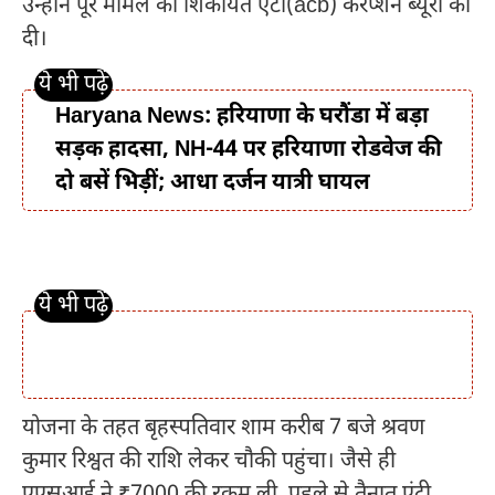
उन्होंने पूरे मामले की शिकायत एंटी(acb) करप्शन ब्यूरो को
दी।
Haryana News: हरियाणा के घरौंडा में बड़ा
सड़क हादसा, NH-44 पर हरियाणा रोडवेज की
दो बसें भिड़ीं; आधा दर्जन यात्री घायल
योजना के तहत बृहस्पतिवार शाम करीब 7 बजे श्रवण
कुमार रिश्वत की राशि लेकर चौकी पहुंचा। जैसे ही
एएसआई ने ₹7000 की रकम ली, पहले से तैनात एंटी