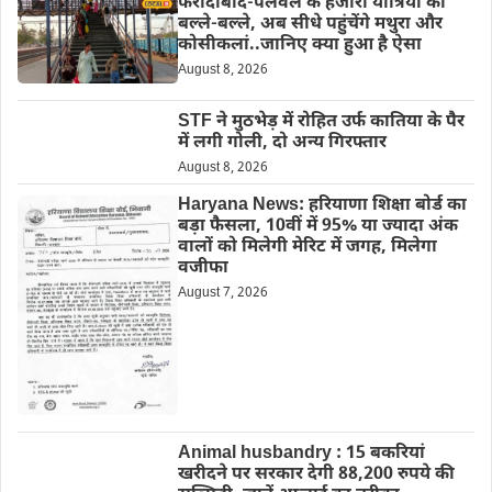
फरीदाबाद-पलवल के हजारों यात्रियों की
बल्ले-बल्ले, अब सीधे पहुंचेंगे मथुरा और
कोसीकलां..जानिए क्या हुआ है ऐसा
August 8, 2026
STF ने मुठभेड़ में रोहित उर्फ कातिया के पैर
में लगी गोली, दो अन्य गिरफ्तार
August 8, 2026
Haryana News: हरियाणा शिक्षा बोर्ड का
बड़ा फैसला, 10वीं में 95% या ज्यादा अंक
वालों को मिलेगी मेरिट में जगह, मिलेगा
वजीफा
August 7, 2026
Animal husbandry : 15 बकरियां
खरीदने पर सरकार देगी 88,200 रुपये की