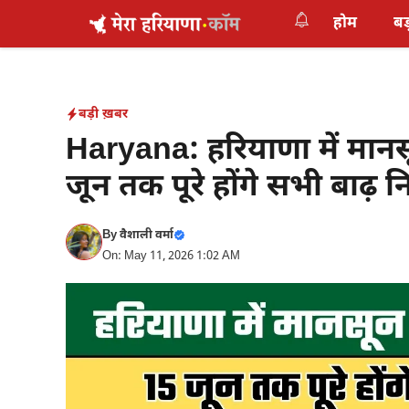
Skip
होम
बड
to
content
बड़ी ख़बर
Haryana: हरियाणा में मानस
जून तक पूरे होंगे सभी बाढ़ नि
By
वैशाली वर्मा
On: May 11, 2026 1:02 AM