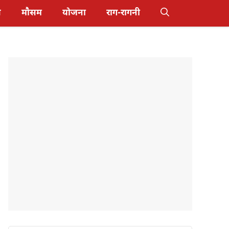
स
मौसम
योजना
राग-रागनी