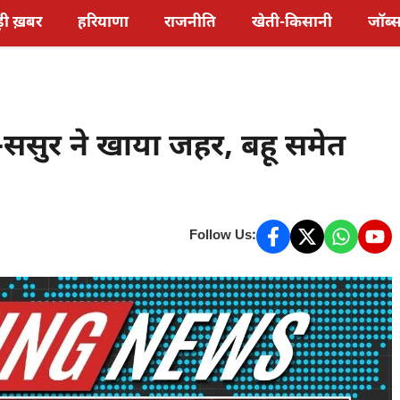
़ी ख़बर
हरियाणा
राजनीति
खेती-किसानी
जॉब्
ससुर ने खाया जहर, बहू समेत
Follow Us: