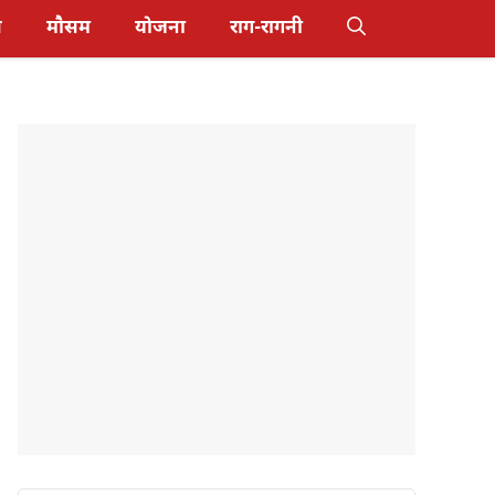
स
मौसम
योजना
राग-रागनी