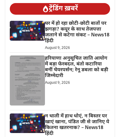
ट्रेंडिंग ख़बरें
घर में हो रहा छोटी-छोटी बातों पर
झगड़ा? कपूर के साथ तेजपत्ता
जलाने से कटेगा संकट – News18
हिंदी
August 9, 2026
हरियाणा अनुसूचित जाति आयोग
में बड़ा फेरबदल, बंतो कटारिया
बनीं चेयरपर्सन; रेनू डबला को बड़ी
जिम्मेदारी
August 9, 2026
न थाली में हाथ धोएं, न बिस्तर पर
खाएं खाना, पंडित जी से जानिए ये
कितना खतरनाक? – News18
हिंदी