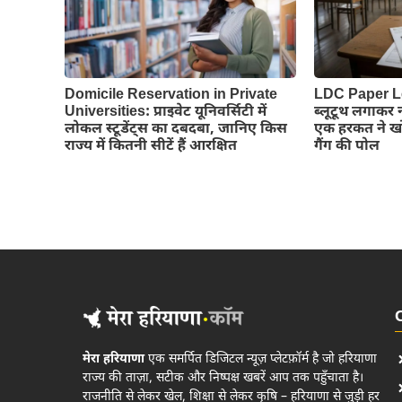
Domicile Reservation in Private
LDC Paper L
Universities: प्राइवेट यूनिवर्सिटी में
ब्लूटूथ लगाकर
लोकल स्टूडेंट्स का दबदबा, जानिए किस
एक हरकत ने खो
राज्य में कितनी सीटें हैं आरक्षित
गैंग की पोल
मेरा हरियाणा
एक समर्पित डिजिटल न्यूज़ प्लेटफ़ॉर्म है जो हरियाणा
राज्य की ताज़ा, सटीक और निष्पक्ष खबरें आप तक पहुँचाता है।
राजनीति से लेकर खेल, शिक्षा से लेकर कृषि – हरियाणा से जुड़ी हर