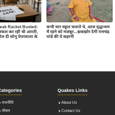
eak Racket Busted:
कभी चार स्कूल चलाते थे, आज वृद्धाश्रम
 नकल कर रही थी आरती,
में रहने को मजबूर…झकझोर देगी रामचंद्र
ल दी सोनू पेपरवाला के
पांडे की ये कहानी
Categories
Quakes Links
राजनीति
About Us
मौसम
Contact Us