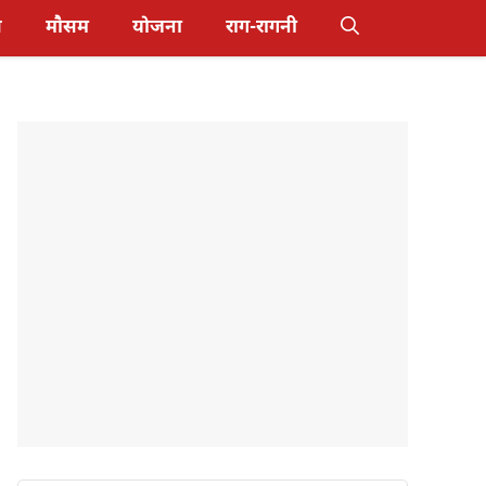
स
मौसम
योजना
राग-रागनी