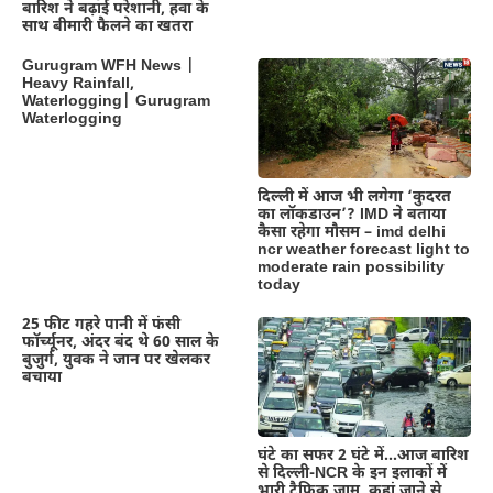
बारिश ने बढ़ाई परेशानी, हवा के
साथ बीमारी फैलने का खतरा
Gurugram WFH News |
Heavy Rainfall,
Waterlogging| Gurugram
Waterlogging
दिल्‍ली में आज भी लगेगा ‘कुदरत
का लॉकडाउन’? IMD ने बताया
कैसा रहेगा मौसम – imd delhi
ncr weather forecast light to
moderate rain possibility
today
25 फीट गहरे पानी में फंसी
फॉर्च्यूनर, अंदर बंद थे 60 साल के
बुजुर्ग, युवक ने जान पर खेलकर
बचाया
घंटे का सफर 2 घंटे में…आज बारिश
से दिल्ली-NCR के इन इलाकों में
भारी ट्रैफिक जाम, कहां जाने से