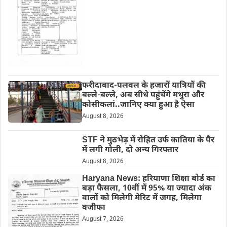
फरीदाबाद-पलवल के हजारों यात्रियों की
बल्ले-बल्ले, अब सीधे पहुंचेंगे मथुरा और
कोसीकलां..जानिए क्या हुआ है ऐसा
August 8, 2026
STF ने मुठभेड़ में रोहित उर्फ कातिया के पैर
में लगी गोली, दो अन्य गिरफ्तार
August 8, 2026
Haryana News: हरियाणा शिक्षा बोर्ड का
बड़ा फैसला, 10वीं में 95% या ज्यादा अंक
वालों को मिलेगी मेरिट में जगह, मिलेगा
वजीफा
August 7, 2026