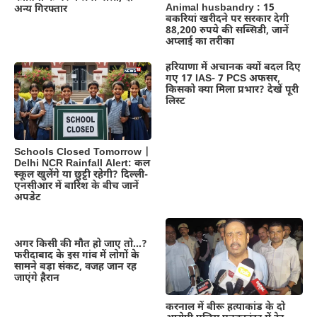
Animal husbandry : 15
अन्य गिरफ्तार
बकरियां खरीदने पर सरकार देगी
88,200 रुपये की सब्सिडी, जानें
अप्लाई का तरीका
हरियाणा में अचानक क्यों बदल दिए
गए 17 IAS- 7 PCS अफसर,
किसको क्या मिला प्रभार? देखें पूरी
लिस्ट
Schools Closed Tomorrow |
Delhi NCR Rainfall Alert: कल
स्कूल खुलेंगे या छुट्टी रहेगी? दिल्ली-
एनसीआर में बारिश के बीच जानें
अपडेट
अगर किसी की मौत हो जाए तो…?
फरीदाबाद के इस गांव में लोगों के
सामने बड़ा संकट, वजह जान रह
जाएंगे हैरान
करनाल में बीरू हत्याकांड के दो