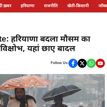
़ी ख़बर
हरियाणा
राजनीति
खेती-किसानी
जॉब्
e: हरियाणा बदला मौसम का
विक्षोभ, यहां छाए बादल
Follow Us: