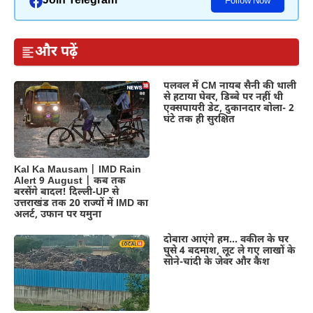
Join Telegram
Follow Now
और पढ़ें
पलवल में CM नायब सैनी की थाली
से हटाया घेवर, डिब्बे पर नहीं थी
एक्सपायरी डेट, दुकानदार बोला- 2
घंटे तक ही सुरक्षित
Kal Ka Mausam | IMD Rain
Alert 9 August | कब तक
बरसेंगे बादल! दिल्ली-UP से
उत्तराखंड तक 20 राज्यों में IMD का
अलर्ट, उफान पर यमुना
दोबारा आएंगे हम… वकील के घर
घुसे 4 बदमाश, लूट ले गए लाखों के
सोने-चांदी के जेवर और कैश