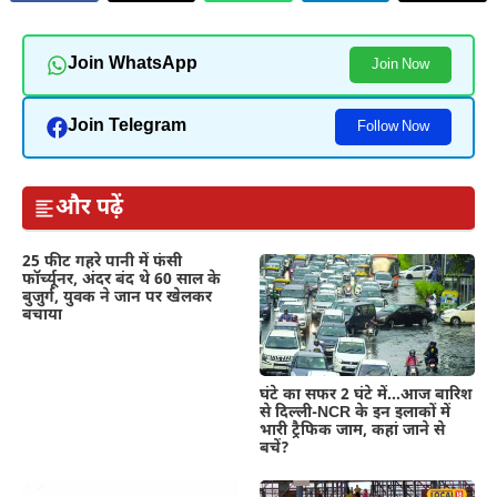
Join WhatsApp
Join Now
Join Telegram
Follow Now
और पढ़ें
25 फीट गहरे पानी में फंसी
फॉर्च्यूनर, अंदर बंद थे 60 साल के
बुजुर्ग, युवक ने जान पर खेलकर
बचाया
घंटे का सफर 2 घंटे में…आज बारिश
से दिल्ली-NCR के इन इलाकों में
भारी ट्रैफिक जाम, कहां जाने से
बचें?