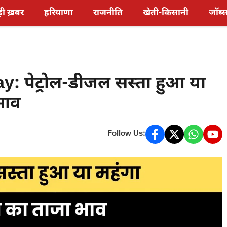
़ी ख़बर
हरियाणा
राजनीति
खेती-किसानी
जॉब्
: पेट्रोल-डीजल सस्ता हुआ या
भाव
Follow Us: