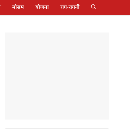
स
मौसम
योजना
राग-रागनी