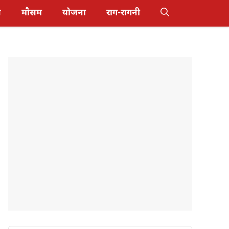
स
मौसम
योजना
राग-रागनी