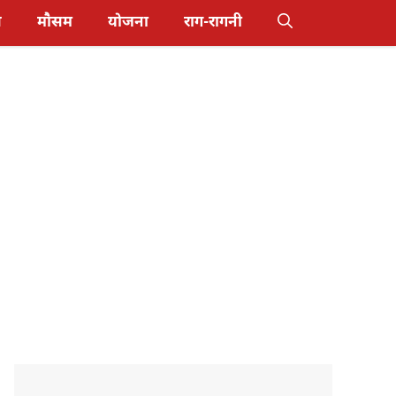
स
मौसम
योजना
राग-रागनी