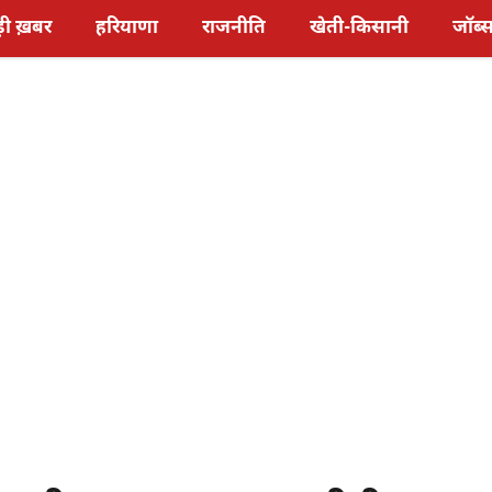
़ी ख़बर
हरियाणा
राजनीति
खेती-किसानी
जॉब्