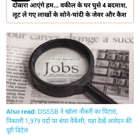
दोबारा आएंगे हम… वकील के घर घुसे 4 बदमाश,
लूट ले गए लाखों के सोने-चांदी के जेवर और कैश
Also read:
DSSSB ने खोला नौकरी का पिटारा,
निकाली 1,979 पदों पर बंपर वैकेंसी; यहां देखें आवेदन की
पूरी डिटेल