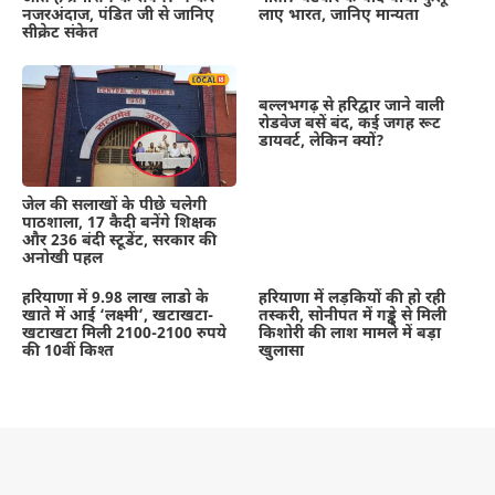
नजरअंदाज, पंडित जी से जानिए
लाए भारत, जानिए मान्यता
सीक्रेट संकेत
बल्लभगढ़ से हरिद्वार जाने वाली
रोडवेज बसें बंद, कई जगह रूट
डायवर्ट, लेकिन क्यों?
जेल की सलाखों के पीछे चलेगी
पाठशाला, 17 कैदी बनेंगे शिक्षक
और 236 बंदी स्टूडेंट, सरकार की
अनोखी पहल
हरियाणा में 9.98 लाख लाडो के
हरियाणा में लड़कियों की हो रही
खाते में आई ‘लक्ष्मी’, खटाखटा-
तस्करी, सोनीपत में गड्ढे से मिली
खटाखटा मिली 2100-2100 रुपये
किशोरी की लाश मामले में बड़ा
की 10वीं किश्त
खुलासा