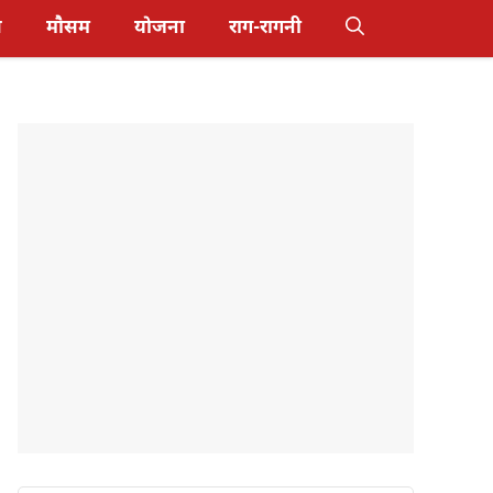
स
मौसम
योजना
राग-रागनी